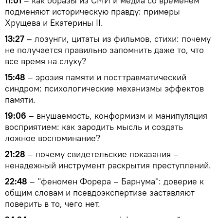
11:01
– как образы из СМИ и медиа со временем
подменяют историческую правду: примеры
Хрущева и Екатерины II.
13:27
– лозунги, цитаты из фильмов, стихи: почему
не получается правильно запомнить даже то, что
все время на слуху?
15:48
– эрозия памяти и посттравматический
синдром: психологические механизмы эффектов
памяти.
19:06
– внушаемость, конформизм и манипуляция
восприятием: как зародить мысль и создать
ложное воспоминание?
21:28
– почему свидетельские показания –
ненадежный инструмент раскрытия преступлений.
22:48
– "феномен Форера – Барнума": доверие к
общим словам и псевдоэкспертизе заставляют
поверить в то, чего нет.