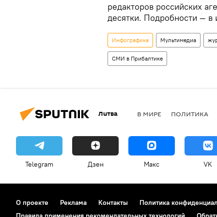
редакторов российских аген
десятки. Подробности — в 
Инфографика
Мультимедиа
жу
СМИ в Прибалтике
Литва
В МИРЕ
ПОЛИТИКА
Telegram
Дзен
Макс
VK
О проекте
Реклама
Контакты
Политика конфиденциа
Правила применения рекомендательных технологий
Обрат