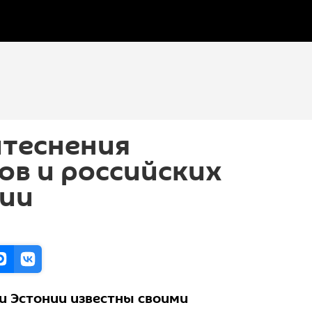
итеснения
ов и российских
тии
 и Эстонии известны своими