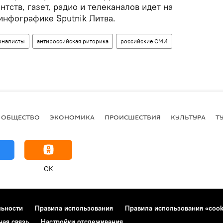
тств, газет, радио и телеканалов идет на
инфографике Sputnik Литва.
рналисты
антироссийская риторика
российские СМИ
ОБЩЕСТВО
ЭКОНОМИКА
ПРОИСШЕСТВИЯ
КУЛЬТУРА
Т
OK
льности
Правила использования
Правила использования «cook
ная связь
Настройки отслеживания