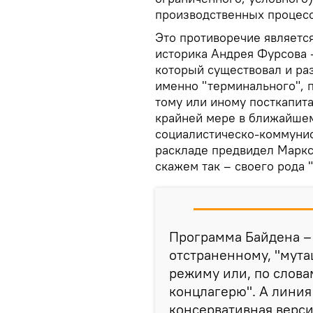
производственных процесс
Это противоречие является
историка Андрея Фурсова 
который существовал и раз
именно "терминального", 
тому или иному посткапит
крайней мере в ближайшем
социалистическо-коммунис
раскладе предвидел Маркс
скажем так – своего рода 
Программа Байдена – 
отстраненному, "мут
режиму или, по слова
концлагерю". А линия 
консервативная верси