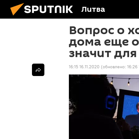
Литва
Вопрос о х
дома еще о
значит для
16:15 16.11.2020
(обновлено:
16:26