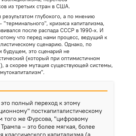
ов из третьих стран в США.
 результатом глубокого, а по мнению
– "терминального", кризиса капитализма,
вивался после распада СССР в 1990-х. И
потому что перед нами процесс, ведущий к
алистическому сценарию. Однако, по
 будущем, это сценарий не
тический (который при оптимистичном
), а скорее мутация существующей системы,
"мутокапитализм".
это полный переход к этому
ационному" посткапиталистическому
м того же Фурсова, "цифровому
Трампа – это более мягкая, более
я классического капитализма (а