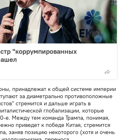
истр "коррумпированных
нашел
ороны, принадлежат к общей системе империи
ступают за диаметрально противоположные
истов" стремится и дальше играть в
питалистической глобализации, которые
0-е. Между тем команда Трампа, понимая,
бежно приведет к победе Китая, стремится
ла, заняв позицию некоторого (хотя и очень
) изоляционизма, переноса