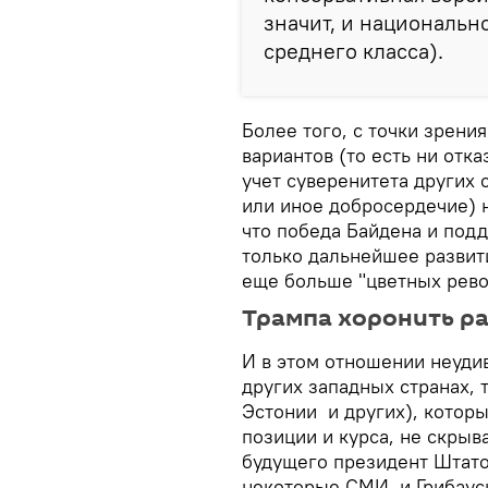
значит, и национально
среднего класса).
Более того, с точки зрени
вариантов (то есть ни отк
учет суверенитета других
или иное добросердечие) н
что победа Байдена и под
только дальнейшее развит
еще больше "цветных рево
Трампа хоронить р
И в этом отношении неудив
других западных странах, т
Эстонии и других), котор
позиции и курса, не скрыв
будущего президент Штато
некоторые СМИ, и Грибауск