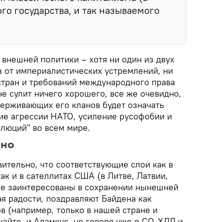
го государства, и так называемого
я внешней политики – хотя ни один из двух
аз от империалистических устремлений, ни
 стран и требований международного права
е сулит ничего хорошего, все же очевидно,
держивающих его кланов будет означать
ие агрессии НАТО, усиление русофобии и
люций" во всем мире.
ано
ительно, что соответствующие слои как в
ак и в сателлитах США (в Литве, Латвии,
ые заинтересованы в сохранении нынешней
ая радости, поздравляют Байдена как
в (например, только в нашей стране и
айте, и Адамкус, не говоря уже о СО-ХДЛ и