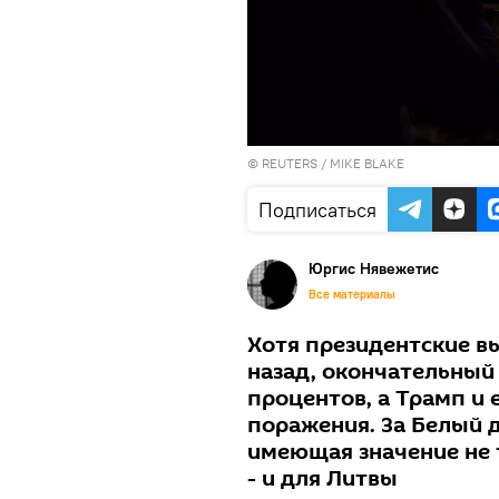
©
REUTERS
/ MIKE BLAKE
Подписаться
Юргис Нявежетис
Все материалы
Хотя президентские в
назад, окончательный 
процентов, а Трамп и 
поражения. За Белый 
имеющая значение не т
- и для Литвы