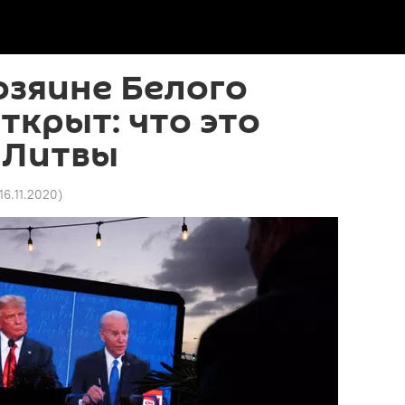
озяине Белого
ткрыт: что это
 Литвы
 16.11.2020
)