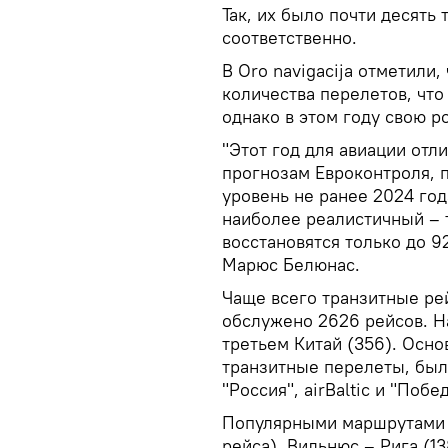
Так, их было почти десять 
соответственно.
В Oro navigacija отметили
количества перелетов, что
однако в этом году свою р
"Этот год для авиации отл
прогнозам Евроконтроля, 
уровень не ранее 2024 год
наиболее реалистичный – т
восстановятся только до 9
Марюс Белюнас.
Чаще всего транзитные ре
обслужено 2626 рейсов. На
третьем Китай (356). Ос
транзитные перелеты, был
"Россия", airBaltic и "Побед
Популярными маршрутами в
рейса), Вильнюс – Рига (1