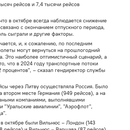
тысяч рейсов и 7,4 тысячи рейсов
, что в октябре всегда наблюдается снижение
 связано с окончанием отпускного периода,
оль сыграли и другие факторы.
ичается, и, к сожалению, по последним
полеты могут вернуться на прошлогодний
а. Это наиболее оптимистичный сценарий, а
о, что в 2024 году транспортные потоки
2 процентов", – сказал гендиректор службы
йсы через Литву осуществляла Россия. Было
 втором месте Германия (949 рейсов), а на
новными компаниями, выполнявшими
и "Уральские авиалинии", "Аэрофлот",
а".
 октябре были Вильнюс – Лондон (143
38 рейсов) и Вильнюс – Варшава (87 рейсов).