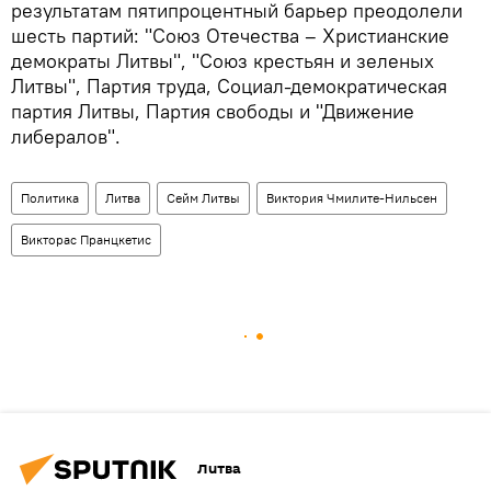
результатам пятипроцентный барьер преодолели
шесть партий: "Союз Отечества – Христианские
демократы Литвы", "Союз крестьян и зеленых
Литвы", Партия труда, Социал-демократическая
партия Литвы, Партия свободы и "Движение
либералов".
Политика
Литва
Сейм Литвы
Виктория Чмилите-Нильсен
Викторас Пранцкетис
Литва