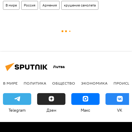
В мире
Россия
Армения
крушение самолета
Литва
В МИРЕ
ПОЛИТИКА
ОБЩЕСТВО
ЭКОНОМИКА
ПРОИСШ
Telegram
Дзен
Макс
VK