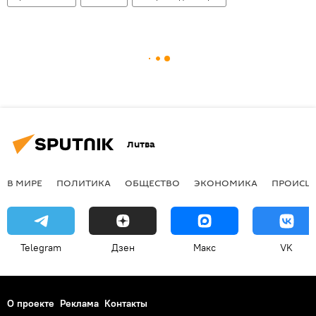
Литва
В МИРЕ
ПОЛИТИКА
ОБЩЕСТВО
ЭКОНОМИКА
ПРОИСШ
Telegram
Дзен
Макс
VK
О проекте
Реклама
Контакты