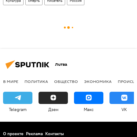
Культура
смерть
писатель
Россия
Литва
В МИРЕ
ПОЛИТИКА
ОБЩЕСТВО
ЭКОНОМИКА
ПРОИСШ
Telegram
Дзен
Макс
VK
О проекте
Реклама
Контакты