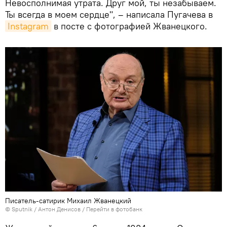
Невосполнимая утрата. Друг мой, ты незабываем.
Ты всегда в моем сердце", – написала Пугачева в
Instagram
в посте с фотографией Жванецкого.
Писатель-сатирик Михаил Жванецкий
© Sputnik / Антон Денисов
/
Перейти в фотобанк