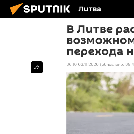
Литва
В Литве ра
возможном 
перехода н
06:10 03.11.2020
(обновлено:
08:4