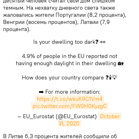
десятый человек считал свой дом слишком
темным. На нехватку дневного света также
жаловались жители Португалии (8,2 процента),
Венгрии (восемь процентов), Латвии (7,9
процента).
Is your dwelling too dark❓ 👀
4.9% of people in the EU reported not
having enough daylight in their dwelling 🏡
How does your country compare ❓🕯️💡
➡️ For more information:
https://t.co/wkuK9C1Vm4
pic.twitter.com/FW0H0KyzgC
— EU_Eurostat (@EU_Eurostat)
October 
31, 2020
В Литве 6,3 процента жителей сообщили об