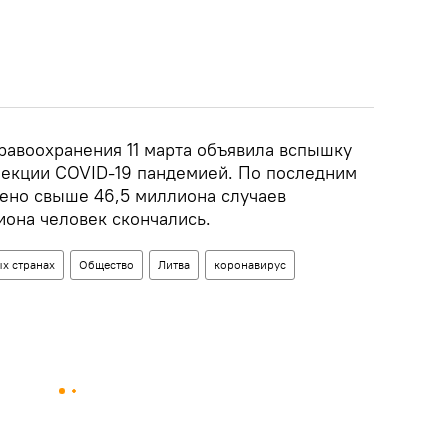
равоохранения 11 марта объявила вспышку
екции COVID-19 пандемией. По последним
ено свыше 46,5 миллиона случаев
иона человек скончались.
х странах
Общество
Литва
коронавирус