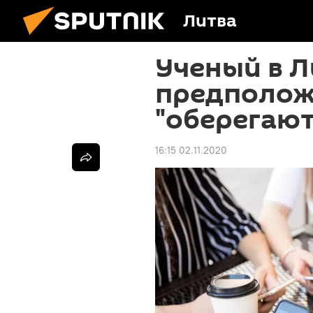
Литва
Ученый в Л
предположи
"оберегают
16:15 02.11.2020