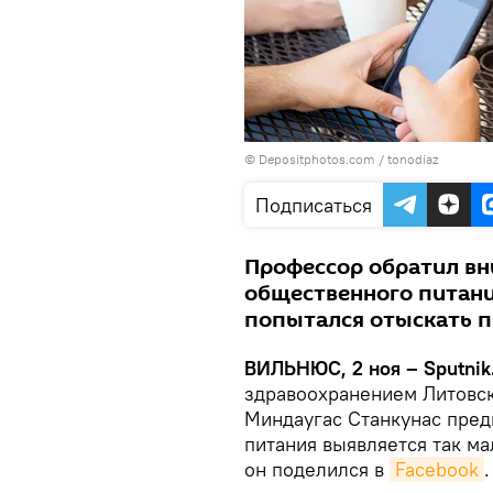
© Depositphotos.com /
tonodiaz
Подписаться
Профессор обратил вни
общественного питани
попытался отыскать п
ВИЛЬНЮС, 2 ноя – Sputnik
здравоохранением Литовск
Миндаугас Станкунас пред
питания выявляется так м
он поделился в
Facebook
.