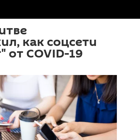
итве
л, как соцсети
" от COVID-19