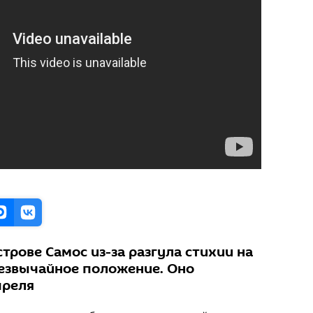
строве Самос из-за разгула стихии на
езвычайное положение. Оно
преля