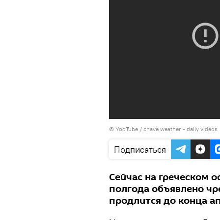
©
YooTube / chave weather - daily videos
Подписаться
Сейчас на греческом о
полгода объявлено чр
продлится до конца а