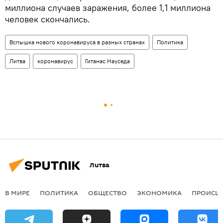
миллиона случаев заражения, более 1,1 миллиона
человек скончались.
Вспышка нового коронавируса в разных странах
Политика
Литва
коронавирус
Гитанас Науседа
Литва
В МИРЕ
ПОЛИТИКА
ОБЩЕСТВО
ЭКОНОМИКА
ПРОИСШ