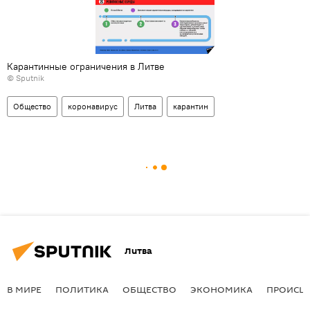
Карантинные ограничения в Литве
© Sputnik
Общество
коронавирус
Литва
карантин
Литва
В МИРЕ
ПОЛИТИКА
ОБЩЕСТВО
ЭКОНОМИКА
ПРОИСШ