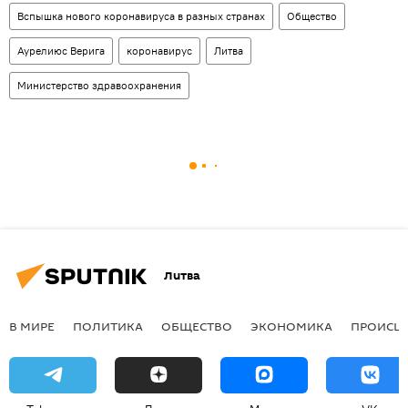
Вспышка нового коронавируса в разных странах
Общество
Аурелиюс Верига
коронавирус
Литва
Министерство здравоохранения
Литва
В МИРЕ
ПОЛИТИКА
ОБЩЕСТВО
ЭКОНОМИКА
ПРОИСШ