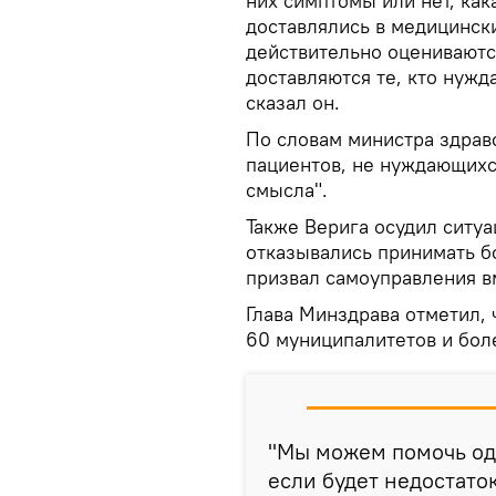
них симптомы или нет, как
доставлялись в медицинск
действительно оцениваютс
доставляются те, кто нужд
сказал он.
По словам министра здрав
пациентов, не нуждающихс
смысла".
Также Верига осудил ситу
отказывались принимать б
призвал самоуправления в
Глава Минздрава отметил,
60 муниципалитетов и бол
"Мы можем помочь од
если будет недостато