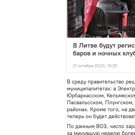
В Литве будут реги
баров и ночных клу
21 октября 2020, 19:25
В среду правительство реш
муниципалитетах: в Элект
Юрбаркасском, Кельмеском
Пасвальсском, Плунгском,
районах. Кроме того, на д
теперь он будет действова
По данным ВОЗ, число зар
за минувшую неделю более