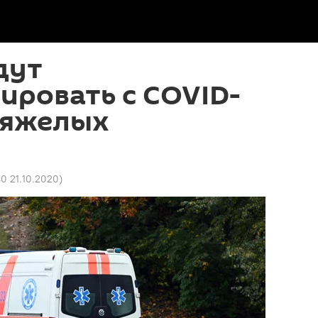
дут
ировать с COVID-
тяжелых
40 21.10.2020
)