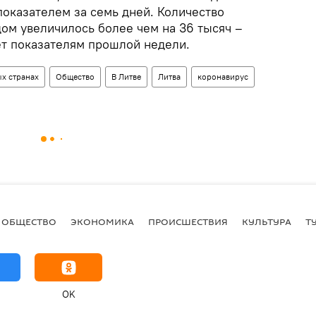
показателем за семь дней. Количество
дом увеличилось более чем на 36 тысяч –
ет показателям прошлой недели.
х странах
Общество
В Литве
Литва
коронавирус
ОБЩЕСТВО
ЭКОНОМИКА
ПРОИСШЕСТВИЯ
КУЛЬТУРА
Т
OK