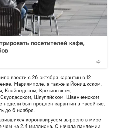
стрировать посетителей кафе,
бов
ило ввести с 26 октября карантин в 12
ренае, Мариямполе, а также в Йонишкском,
, Клайпедском, Кретингском,
 Скуодасском, Шяуляйском, Швенченском
ве недели был продлен карантин в Расейняе,
ть до 6 ноября.
азившихся коронавирусом выросло в мире
 чем на 2,4 миллиона. С начала пандемии