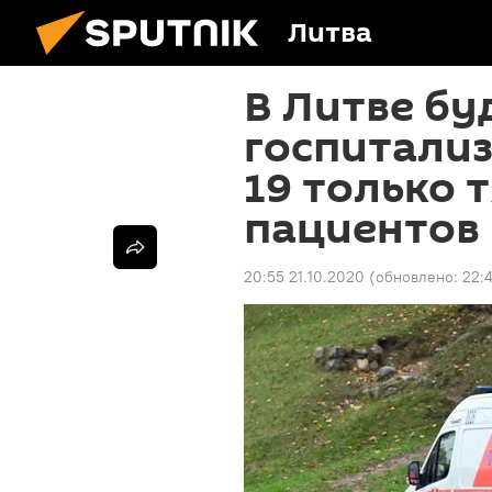
Литва
В Литве бу
госпитализ
19 только 
пациентов
20:55 21.10.2020
(обновлено:
22: