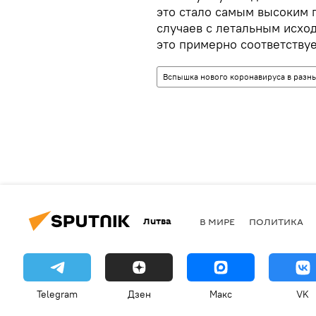
это стало самым высоким 
случаев с летальным исхо
это примерно соответству
Вспышка нового коронавируса в разны
Литва
В МИРЕ
ПОЛИТИКА
Telegram
Дзен
Макс
VK