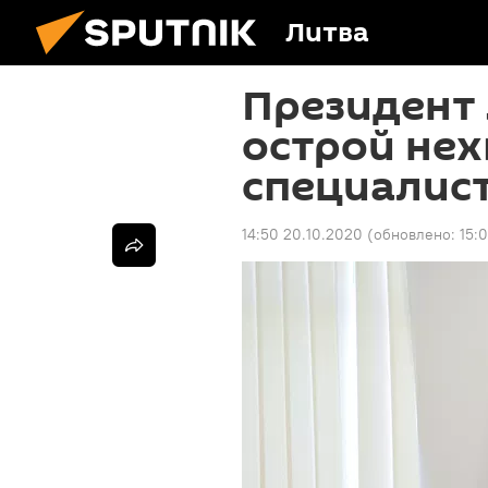
Литва
Президент 
острой нех
специалист
14:50 20.10.2020
(обновлено:
15: