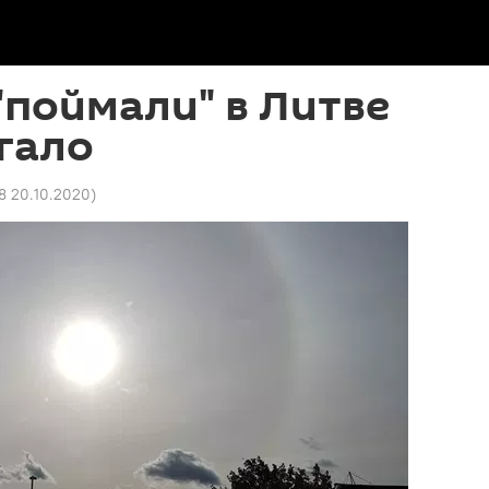
поймали" в Литве
гало
08 20.10.2020
)