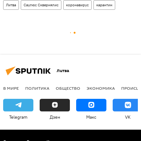
Литва
Саулюс Сквернялис
коронавирус
карантин
Литва
В МИРЕ
ПОЛИТИКА
ОБЩЕСТВО
ЭКОНОМИКА
ПРОИСШ
Telegram
Дзен
Макс
VK