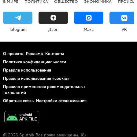
В МИРЕ
ПОЛИТИКА
ОБЩЕСТВО
ЭКОНОМИКА
ПРОИСШ
Telegram
Дзен
Макс
VK
О проекте
Реклама
Контакты
Политика конфиденциальности
Правила использования
Правила использования «cookie»
Правила применения рекомендательных
технологий
Обратная связь
Настройки отслеживания
© 2026 Sputnik Все права защищены. 18+