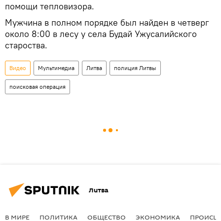
помощи тепловизора.
Мужчина в полном порядке был найден в четверг
около 8:00 в лесу у села Будай Ужусалийского
староства.
Видео
Мультимедиа
Литва
полиция Литвы
поисковая операция
Литва
В МИРЕ
ПОЛИТИКА
ОБЩЕСТВО
ЭКОНОМИКА
ПРОИСШ