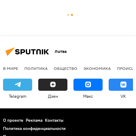
Литва
В МИРЕ
ПОЛИТИКА
ОБЩЕСТВО
ЭКОНОМИКА
ПРОИСШ
Telegram
Дзен
Макс
VK
О проекте
Реклама
Контакты
Политика конфиденциальности