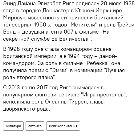
Энид Дайана Элизабет Ригг родилась 20 июля 1938
года в городке Донкастер в Южном Йоркшире.
Мировую известность ей принесли британский
телесериал 1960-х годов "Мстители" и роль Трейси
Бонд – девушки агента 007 в фильме "На
секретной службе Ее Величества".
В 1998 году она стала командором ордена
Британской империи, а в 1994 году – дамой-
командором. За роль в фильме "Ребекка" она
получила премию "Эмми" в номинации "Лучшая
роль второго плана".
С 2013-го по 2017 год Ригг снималась в
популярном фэнтези-сериале "Игра престолов",
исполняла роль Олеанны Тиррел, главы
дворянского рода.
Культура
актриса
Великобритания