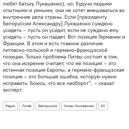
любят батьку Лукашенко), но, будучи людьми
опытными и умными, они не хотят вмешиваться во
внутренние дела страны. Если [президенту
Белоруссии Александру] Лукашенко суждено
усидеть – пусть он усидит, если не суждено ему
усидеть – пусть он падает. Вот позиция Германии и
Франции. В этом и есть главное различие
литовско-польской и германо-французской
позиции. Только проблема Литвы состоит в том,
что она искренне считает, что ее позиция – это
истинная позиция Европы, а германо-французская
позиция – это большая ошибка, которую нужно
исправить. Боюсь, что все наоборот", – сказал
эксперт.
Радио
Литва
Белоруссия
Линас Линкявичюс
ЕС