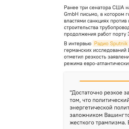
Ранее три сенатора США на
GmbH письмо, в котором г
властями санкциях против
строительства трубопровод
продолжения работ порту 
В интервью
Радио Sputnik
германских исследований 
отметил резкость заявлен
режима евро-атлантически
"Достаточно резкое з
том, что политически
энергетической полит
заложником Вашингто
жесткого трампизма. 