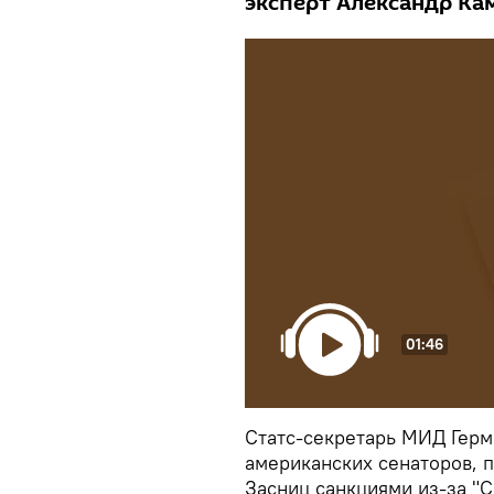
эксперт Александр Ка
01:46
Статс-секретарь МИД Герм
американских сенаторов, 
Засниц санкциями из-за "С