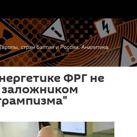
вропы, стран Балтии и России. Аналитика,
энергетике ФРГ не
ь заложником
трампизма"