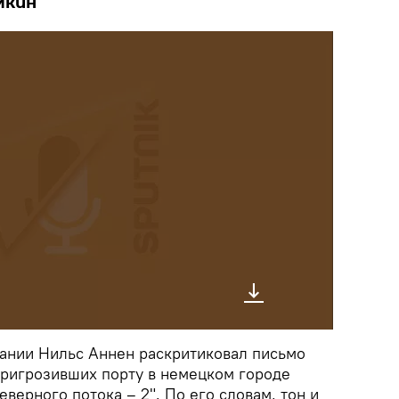
мкин
ании Нильс Аннен раскритиковал письмо
пригрозивших порту в немецком городе
еверного потока – 2". По его словам, тон и