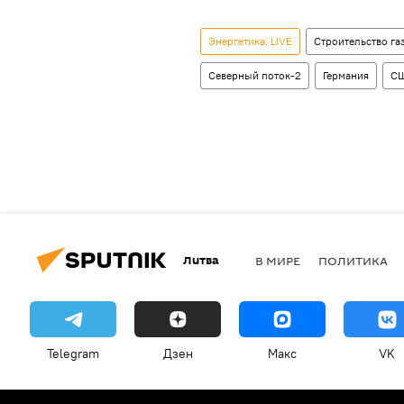
Энергетика. LIVE
Строительство га
Северный поток-2
Германия
С
Литва
В МИРЕ
ПОЛИТИКА
Telegram
Дзен
Макс
VK