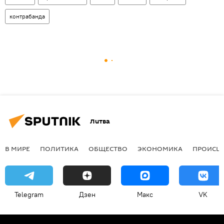
контрабанда
Литва
В МИРЕ
ПОЛИТИКА
ОБЩЕСТВО
ЭКОНОМИКА
ПРОИСШ
Telegram
Дзен
Макс
VK