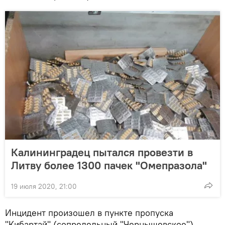
Калининградец пытался провезти в
Литву более 1300 пачек "Омепразола"
19 июля 2020, 21:00
Инцидент произошел в пункте пропуска
"Кибартай" (сопредельный "Чернышевское").