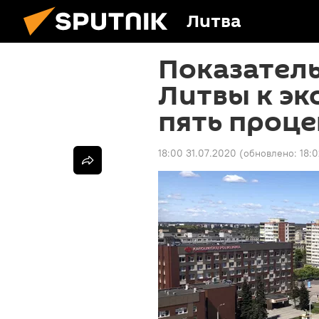
Литва
Показател
Литвы к эк
пять проце
18:00 31.07.2020
(обновлено:
18: