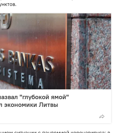
унктов.
назвал "глубокой ямой"
л экономики Литвы
ением ситуации с пандемией коронавируса: в