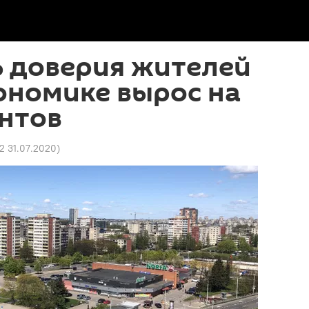
ь доверия жителей
ономике вырос на
нтов
02 31.07.2020
)