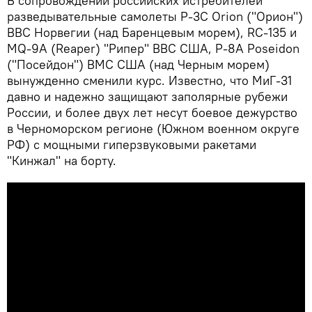
В сопровождении российских истребителей
разведывательные самолеты Р-3С Orion ("Орион")
ВВС Норвегии (над Баренцевым морем), RС-135 и
MQ-9А (Reaper) "Рипер" ВВС США, Р-8А Poseidon
("Посейдон") ВМС США (над Черным морем)
вынужденно сменили курс. Известно, что МиГ-31
давно и надежно защищают заполярные рубежи
России, и более двух лет несут боевое дежурство
в Черноморском регионе (Южном военном округе
РФ) с мощными гиперзвуковыми ракетами
"Кинжал" на борту.