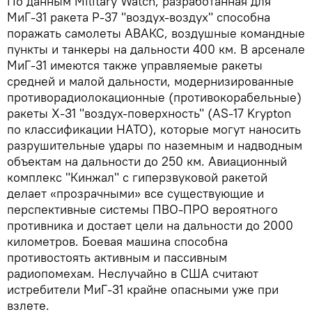
По данным Military Watch, разработанная для
МиГ-31 ракета Р-37 "воздух-воздух" способна
поражать самолеты АВАКС, воздушные командные
пункты и танкеры на дальности 400 км. В арсенале
МиГ-31 имеются также управляемые ракеты
средней и малой дальности, модернизированные
противорадиолокационные (противокорабельные)
ракеты Х-31 "воздух-поверхность" (AS-17 Krypton
по классификации НАТО), которые могут наносить
разрушительные удары по наземным и надводным
объектам на дальности до 250 км. Авиационный
комплекс "Кинжал" с гиперзвуковой ракетой
делает «прозрачными» все существующие и
перспективные системы ПВО-ПРО вероятного
противника и достает цели на дальности до 2000
километров. Боевая машина способна
противостоять активным и пассивным
радиопомехам. Неслучайно в США считают
истребители МиГ-31 крайне опасными уже при
взлете.