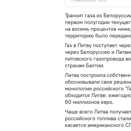
11 июля 2020, 13:15
Транзит газа из Белорусси
первом полугодии текущего
на восемь процентов ниже,
территорию было передано 
Газ в Литву поступает чер
через Белоруссию и Латвию
литовского газопровода во
странам Балтии.
Литва построила собственн
обосновывали свое решени
монополии российского "Г
обходится Литве: ежегодно
60 миллионов евро.
Чаще всего Литва получает
российского топлива стал
касается американского СП