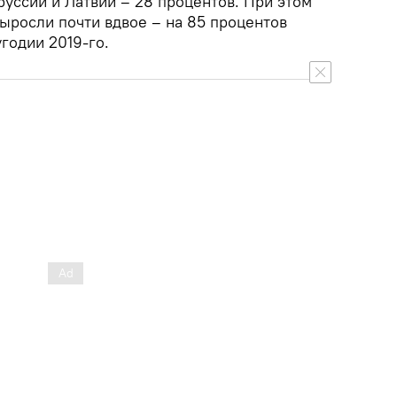
уссии и Латвии – 28 процентов. При этом
ыросли почти вдвое – на 85 процентов
годии 2019-го.