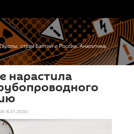
вропы, стран Балтии и России. Аналитика,
е нарастила
трубопроводного
вию
06 16.07.2020
)