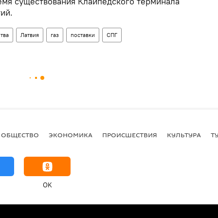
ремя существования Клайпедского терминала
ий.
тва
Латвия
газ
поставки
СПГ
ОБЩЕСТВО
ЭКОНОМИКА
ПРОИСШЕСТВИЯ
КУЛЬТУРА
Т
OK