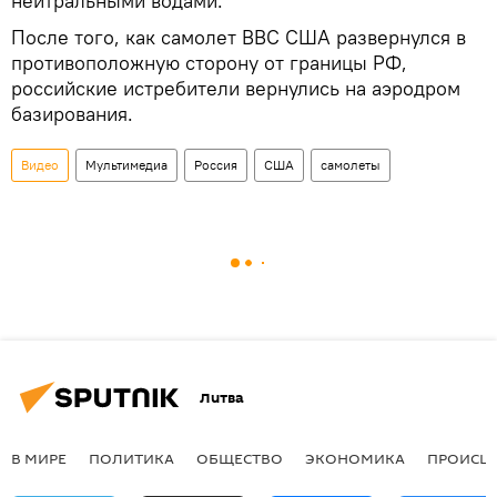
нейтральными водами.
После того, как самолет ВВС США развернулся в
противоположную сторону от границы РФ,
российские истребители вернулись на аэродром
базирования.
Видео
Мультимедиа
Россия
США
самолеты
Литва
В МИРЕ
ПОЛИТИКА
ОБЩЕСТВО
ЭКОНОМИКА
ПРОИСШ