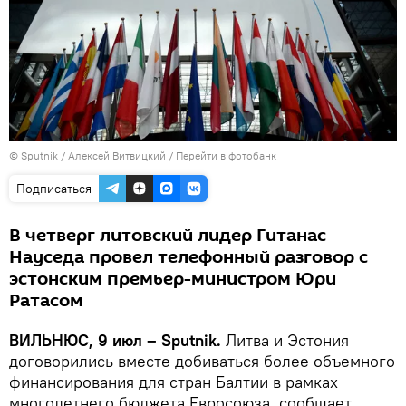
© Sputnik / Алексей Витвицкий
/
Перейти в фотобанк
Подписаться
В четверг литовский лидер Гитанас
Науседа провел телефонный разговор с
эстонским премьер-министром Юри
Ратасом
ВИЛЬНЮС, 9 июл – Sputnik.
Литва и Эстония
договорились вместе добиваться более объемного
финансирования для стран Балтии в рамках
многолетнего бюджета Евросоюза, сообщает