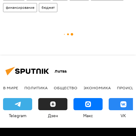
финансирование
бюджет
Литва
В МИРЕ
ПОЛИТИКА
ОБЩЕСТВО
ЭКОНОМИКА
ПРОИСШ
Telegram
Дзен
Макс
VK