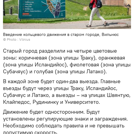
Введение кольцевого движения в старом городе, Вильнюс
© Photo :
Vilnius
Старый город разделили на четыре цветовые
зоны: коричневая (зона улицы Траку), оранжевая
(зона улицы Исландийос), фиолетовая (зона улицы
Субачяус) и голубая (зона улицы Латако).
В каждой зоне будет один-два выезда. Главные
въезды будут через улицы Траку, Исландийос,
Субачяус и Латако, а выезды – на улицах Швянтую,
Клайпедос, Рудининку и Университето.
Движение будет односторонним. Будут
установлены регулирующие знаки и заграждения.
Необходимо соблюдать правила и не превышать
допустимую скорость.