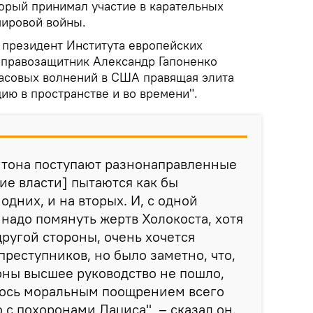
орый принимал участие в карательных
мировой войны.
президент Института европейских
 правозащитник Александр Гапоненко
 расовых волнений в США правящая элита
ию в пространстве и во времени".
гтона поступают разнонаправленные
ие власти] пытаются как бы
одних, и на вторых. И, с одной
 надо помянуть жертв Холокоста, хотя
 другой стороны, очень хочется
преступников, но было заметно, что,
оны высшее руководство не пошло,
лось моральным поощрением всего
о с похоронами Лациса", – сказал он.