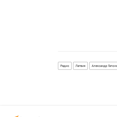
Радио
Латвия
Александр Гапон