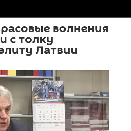
 расовые волнения
и с толку
элиту Латвии