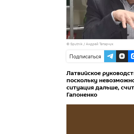
© Sputnik / Андрей Татарчук
Подписаться
Латвийское руководст
поскольку невозможно 
ситуация дальше, счи
Гапоненко