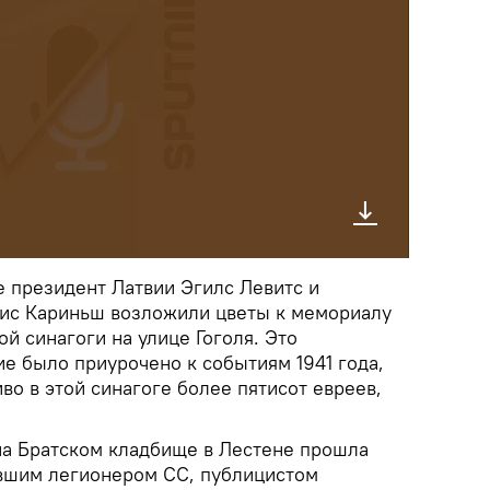
е президент Латвии Эгилс Левитс и
ис Кариньш возложили цветы к мемориалу
й синагоги на улице Гоголя. Это
е было приурочено к событиям 1941 года,
во в этой синагоге более пятисот евреев,
на Братском кладбище в Лестене прошла
вшим легионером СС, публицистом