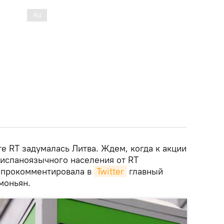
те RT задумалась Литва. Ждем, когда к акции
 испаноязычного населения от RT
- прокомментировала в
Twitter
главный
моньян.