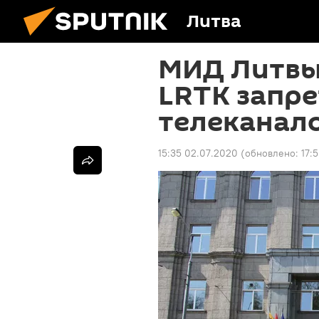
Литва
МИД Литвы
LRTK запр
телеканал
15:35 02.07.2020
(обновлено:
17: