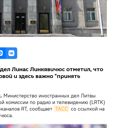
дел Линас Линкявичюс отметил, что
рвой и здесь важно "принять
.
Министерство иностранных дел Литвы
й комиссии по радио и телевидению (LRTK)
еканалов RT, сообщает
ТАСС
со ссылкой на
чюса.