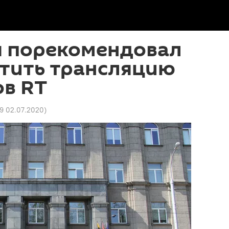
 порекомендовал
етить трансляцию
ов RT
59 02.07.2020
)