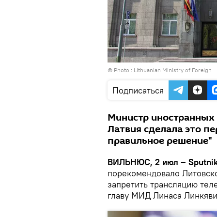
© Photo :
Lithuanian Ministry of Foreign
Подписаться
Министр иностранных 
Латвия сделала это пе
правильное решение"
ВИЛЬНЮС, 2 июл – Sputnik
порекомендовало Литовско
запретить трансляцию тел
главу МИД Линаса Линкяви