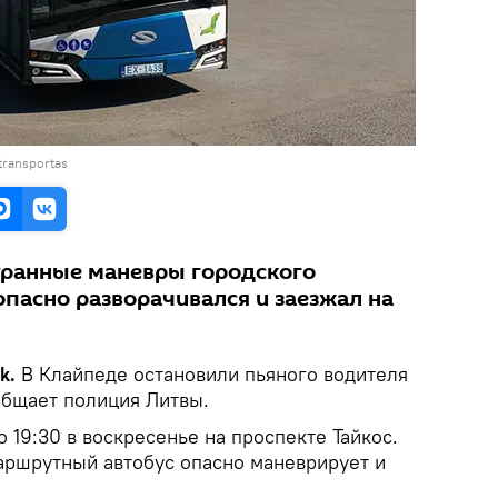
 transportas
транные маневры городского
опасно разворачивался и заезжал на
k.
В Клайпеде остановили пьяного водителя
общает полиция Литвы.
19:30 в воскресенье на проспекте Тайкос.
аршрутный автобус опасно маневрирует и