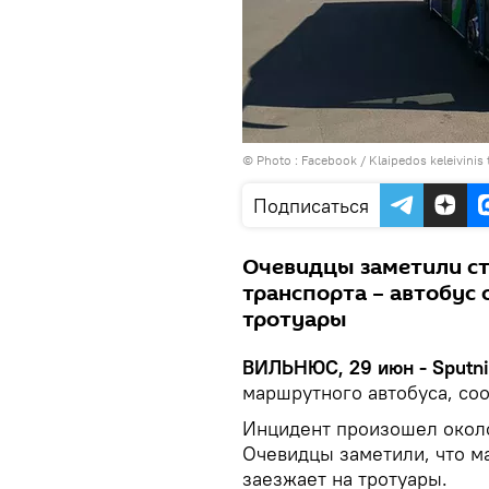
© Photo :
Facebook / Klaipedos keleivinis
Подписаться
Очевидцы заметили с
транспорта – автобус 
тротуары
ВИЛЬНЮС, 29 июн - Sputni
маршрутного автобуса, со
Инцидент произошел около 
Очевидцы заметили, что м
заезжает на тротуары.