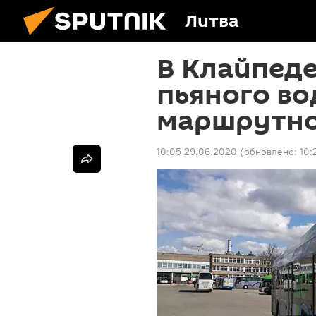
Литва
В Клайпед
пьяного во
маршрутно
10:05 29.06.2020
(обновлено:
10: