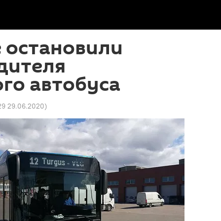
е остановили
дителя
го автобуса
29 29.06.2020
)