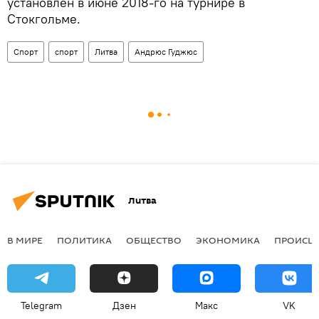
установлен в июне 2018-го на турнире в
Стокгольме.
Спорт
спорт
Литва
Андрюс Гуджюс
Литва
В МИРЕ
ПОЛИТИКА
ОБЩЕСТВО
ЭКОНОМИКА
ПРОИСШ
Telegram
Дзен
Макс
VK