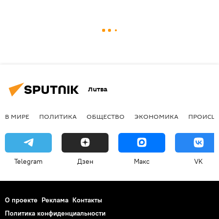
Литва
В МИРЕ
ПОЛИТИКА
ОБЩЕСТВО
ЭКОНОМИКА
ПРОИСШ
Telegram
Дзен
Макс
VK
О проекте
Реклама
Контакты
Политика конфиденциальности