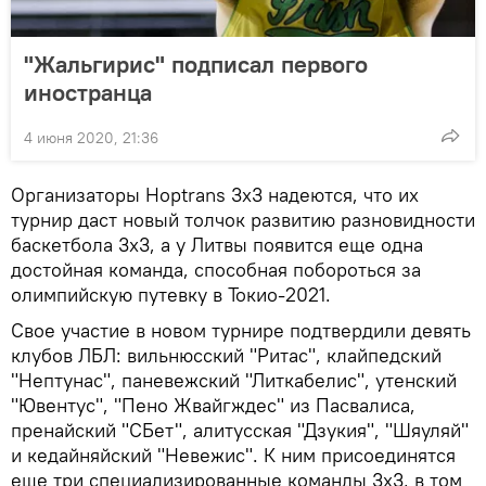
"Жальгирис" подписал первого
иностранца
4 июня 2020, 21:36
Организаторы Hoptrans 3x3 надеются, что их
турнир даст новый толчок развитию разновидности
баскетбола 3х3, а у Литвы появится еще одна
достойная команда, способная побороться за
олимпийскую путевку в Токио-2021.
Свое участие в новом турнире подтвердили девять
клубов ЛБЛ: вильнюсский "Ритас", клайпедский
"Нептунас", паневежский "Литкабелис", утенский
"Ювентус", "Пено Жвайгждес" из Пасвалиса,
пренайский "СБет", алитусская "Дзукия", "Шяуляй"
и кедайняйский "Невежис". К ним присоединятся
еще три специализированные команды 3х3, в том