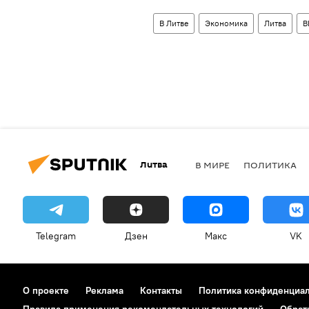
В Литве
Экономика
Литва
В
Литва
В МИРЕ
ПОЛИТИКА
Telegram
Дзен
Макс
VK
О проекте
Реклама
Контакты
Политика конфиденциа