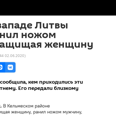
западе Литвы
анил ножом
защищая женщину
:44 02.06.2020
)
 сообщила, кем приходились эти
нему. Его передали близкому
.
В Кельмеском районе
ищая женщину, ранил ножом мужчину,