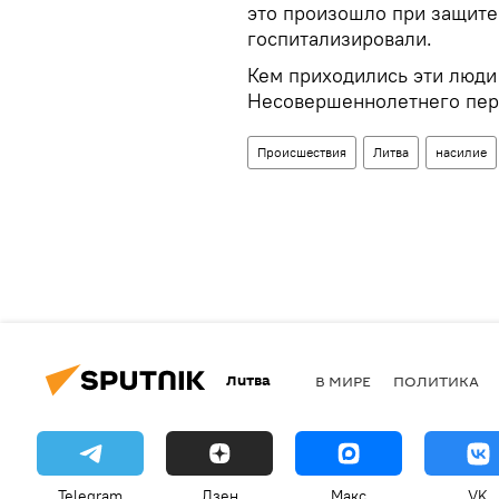
это произошло при защите
госпитализировали.
Кем приходились эти люди 
Несовершеннолетнего пер
Происшествия
Литва
насилие
Литва
В МИРЕ
ПОЛИТИКА
Telegram
Дзен
Макс
VK