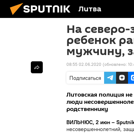
Литва
На северо-
ребенок р
мужчину, 
08:55 02.06.2020
(обновлено:
10
Подписаться
Литовская полиция не
люди несовершеннолет
родственнику
ВИЛЬНЮС, 2 июн – Sputnik
несовершеннолетний, защ