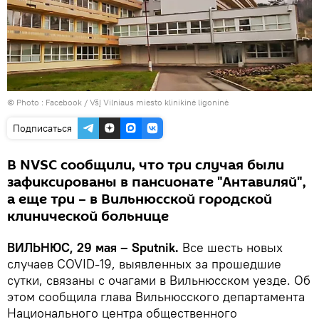
© Photo :
Facebook / VšĮ Vilniaus miesto klinikinė ligoninė
Подписаться
В NVSC сообщили, что три случая были
зафиксированы в пансионате "Антавиляй",
а еще три – в Вильнюсской городской
клинической больнице
ВИЛЬНЮС, 29 мая – Sputnik.
Все шесть новых
случаев COVID-19, выявленных за прошедшие
сутки, связаны с очагами в Вильнюсском уезде. Об
этом сообщила глава Вильнюсского департамента
Национального центра общественного