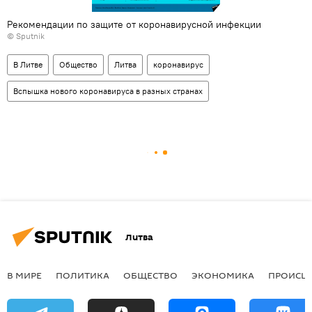
Рекомендации по защите от коронавирусной инфекции
© Sputnik
В Литве
Общество
Литва
коронавирус
Вспышка нового коронавируса в разных странах
Литва
В МИРЕ
ПОЛИТИКА
ОБЩЕСТВО
ЭКОНОМИКА
ПРОИСШ