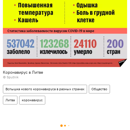
Коронавирус в Литве
© Sputnik
Вспышка нового коронавируса в разных странах
Общество
Литва
коронавирус