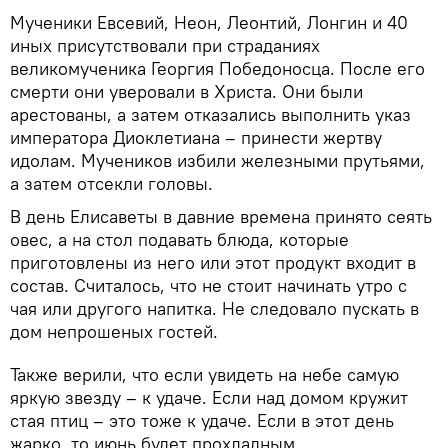
Мученики Евсевий, Неон, Леонтий, Лонгин и 40
иных присутствовали при страданиях
великомученика Георгия Победоносца. После его
смерти они уверовали в Христа. Они были
арестованы, а затем отказались выполнить указ
императора Диоклетиана – принести жертву
идолам. Мучеников избили железными прутьями,
а затем отсекли головы.
В день Елисаветы в давние времена принято сеять
овес, а на стол подавать блюда, которые
приготовлены из него или этот продукт входит в
состав. Считалось, что не стоит начинать утро с
чая или другого напитка. Не следовало пускать в
дом непрошеных гостей.
Также верили, что если увидеть на небе самую
яркую звезду – к удаче. Если над домом кружит
стая птиц – это тоже к удаче. Если в этот день
жарко, то июнь будет прохладным.