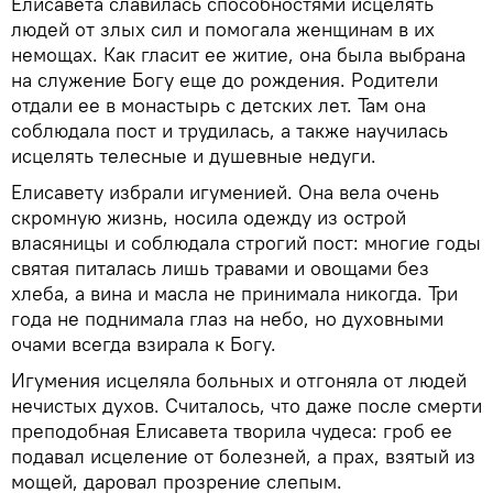
Елисавета славилась способностями исцелять
людей от злых сил и помогала женщинам в их
немощах. Как гласит ее житие, она была выбрана
на служение Богу еще до рождения. Родители
отдали ее в монастырь с детских лет. Там она
соблюдала пост и трудилась, а также научилась
исцелять телесные и душевные недуги.
Елисавету избрали игуменией. Она вела очень
скромную жизнь, носила одежду из острой
власяницы и соблюдала строгий пост: многие годы
святая питалась лишь травами и овощами без
хлеба, а вина и масла не принимала никогда. Три
года не поднимала глаз на небо, но духовными
очами всегда взирала к Богу.
Игумения исцеляла больных и отгоняла от людей
нечистых духов. Считалось, что даже после смерти
преподобная Елисавета творила чудеса: гроб ее
подавал исцеление от болезней, а прах, взятый из
мощей, даровал прозрение слепым.