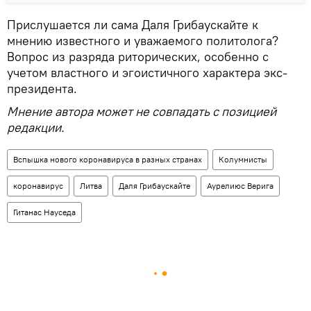
Прислушается ли сама Даля Грибаускайте к
мнению известного и уважаемого политолога?
Вопрос из разряда риторических, особенно с
учетом властного и эгоистичного характера экс-
президента.
Мнение автора может не совпадать с позицией
редакции.
Вспышка нового коронавируса в разных странах
Колумнисты
коронавирус
Литва
Даля Грибаускайте
Аурелиюс Верига
Гитанас Науседа