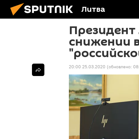
Литва
Президент 
снижении 
"российско
20:00 25.03.2020
(обновлено:
08