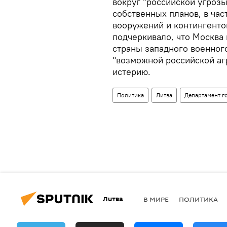
вокруг "российской угрозы
собственных планов, в час
вооружений и контингенто
подчеркивало, что Москва 
страны западного военног
"возможной российской аг
истерию.
Политика
Литва
Департамент г
Литва
В МИРЕ
ПОЛИТИКА