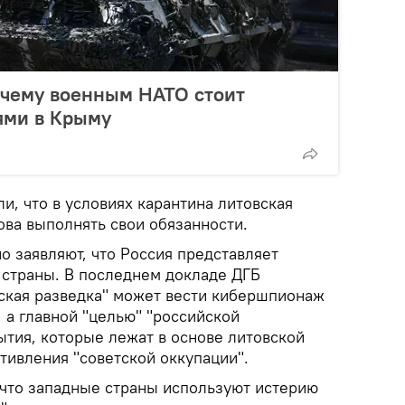
очему военным НАТО стоит
ями в Крыму
и, что в условиях карантина литовская
ова выполнять свои обязанности.
о заявляют, что Россия представляет
 страны. В последнем докладе ДГБ
йская разведка" может вести кибершпионаж
 а главной "целью" "российской
ытия, которые лежат в основе литовской
тивления "советской оккупации".
 что западные страны используют истерию