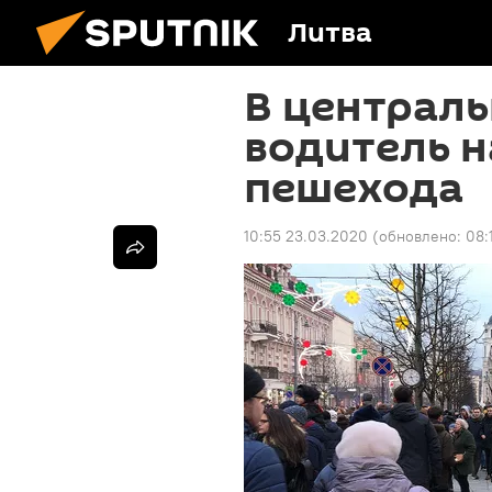
Литва
В централь
водитель н
пешехода
10:55 23.03.2020
(обновлено:
08: