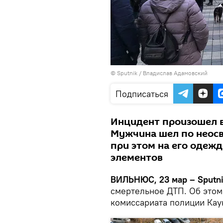
© Sputnik / Владислав Адамовский
Подписаться
Инцидент произошел в
Мужчина шел по неосв
при этом на его одеж
элементов
ВИЛЬНЮС, 23 мар – Sputni
смертельное ДТП. Об этом
комиссариата полиции Кау