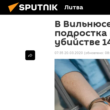
Литва
В Вильнюсе
подростка 
убийстве 1
07:35 20.03.2020
(обновлено:
08