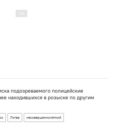
оиска подозреваемого полицейские
нее находившихся в розыске по другим
юс
Литва
несовершеннолетний