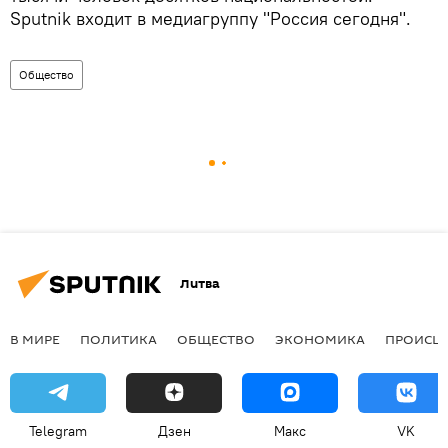
Sputnik входит в медиагруппу "Россия сегодня".
Общество
Литва
В МИРЕ
ПОЛИТИКА
ОБЩЕСТВО
ЭКОНОМИКА
ПРОИСШ
Telegram
Дзен
Макс
VK