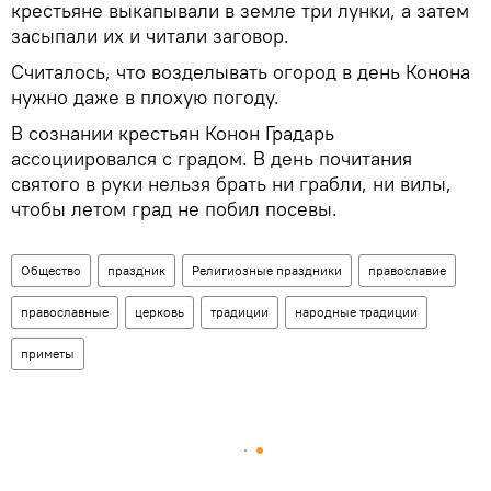
крестьяне выкапывали в земле три лунки, а затем
засыпали их и читали заговор.
Считалось, что возделывать огород в день Конона
нужно даже в плохую погоду.
В сознании крестьян Конон Градарь
ассоциировался с градом. В день почитания
святого в руки нельзя брать ни грабли, ни вилы,
чтобы летом град не побил посевы.
Общество
праздник
Религиозные праздники
православие
православные
церковь
традиции
народные традиции
приметы