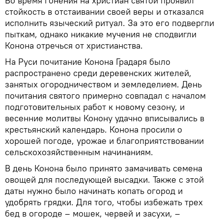
Во время гонения на христиан святой проявил
стойкость в отстаивании своей веры и отказался
исполнить языческий ритуал. За это его подвергли
пыткам, однако никакие мучения не сподвигли
Конона отречься от христианства.
На Руси почитание Конона Градаря было
распространено среди деревенских жителей,
занятых огородничеством и земледелием. День
почитания святого примерно совпадал с началом
подготовительных работ к новому сезону, и
весенние молитвы Конону удачно вписывались в
крестьянский календарь. Конона просили о
хорошей погоде, урожае и благоприятствовании
сельскохозяйственным начинаниям.
В день Конона было принято замачивать семена
овощей для последующей высадки. Также с этой
даты нужно было начинать копать огород и
удобрять грядки. Для того, чтобы избежать трех
бед в огороде – мошек, червей и засухи, –