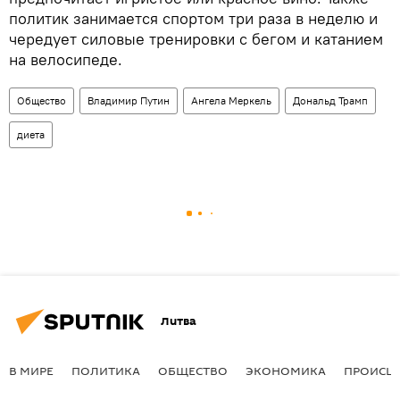
политик занимается спортом три раза в неделю и
чередует силовые тренировки с бегом и катанием
на велосипеде.
Общество
Владимир Путин
Ангела Меркель
Дональд Трамп
диета
Литва
В МИРЕ
ПОЛИТИКА
ОБЩЕСТВО
ЭКОНОМИКА
ПРОИСШ