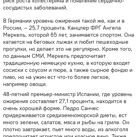
риск роста холестерина и появления сердечно-
сосудистых заболеваний.
В Германии уровень ожирения такой же, как и в
России, – 25,7 процента. Канцлер ФРГ Ангела
Меркель, которой 65 лет, занимается спортом. Она
катается на беговых лыжах и любит пешеходные
прогулки, но делает это не регулярно. Кроме того,
по данным СМИ, Меркель предпочитает
традиционную немецкую кухню, в которую входят
сосиски с соусом и пюре, а также сырное фондю и
пиво, но на ужин ест что-то более легкое,
например овощи.
48-летний премьер-министр Испании, где уровень
ожирения составляет 27,1 процента, находится в
очень хорошей форме. Педро Санчес
придерживается средиземноморской диеты, ест
много зелени, салатов, мяса и рыбы на гриле. Он
плотно завтракает, пьет много воды, из алкоголя
предпочитает игристое или красное вино. Также