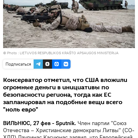
© Photo :
LIETUVOS RESPUBLIKOS KRAŠTO APSAUGOS MINISTERIJA
Подписаться
Консерватор отметил, что США вложили
огромные деньги в инициативы по
безопасности региона, тогда как ЕС
запланировал на подобные вещи всего
"ноль евро"
ВИЛЬНЮС, 27 фев - Sputnik.
Член партии "Союз
Отечества – Христианские демократы Литвы" (СО-
ХДЛ) Лауринас Касчюнас заявил, что Европейский