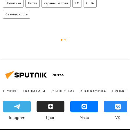
Политика
Литва
страны Балтии
ЕС
США
безопасность
Литва
В МИРЕ
ПОЛИТИКА
ОБЩЕСТВО
ЭКОНОМИКА
ПРОИСШ
Telegram
Дзен
Макс
VK